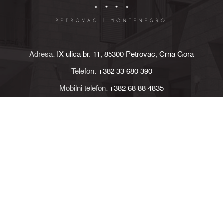
Adresa:
IX ulica br. 11, 85300 Petrovac, Crna Gora
Telefon:
+382 33 680 390
Mobilni telefon:
+382 68 88 4835
Email:
reservation@hoteleleven.me
Pratite nas
© 2026 Eleven. Sva prava zadržana.
Powered by
HSS
.