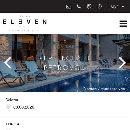
MNE
PERFEKCIJA U
PETROVCU
Promjeni / otkaži rezervaciju
Dolazak
Odlazak