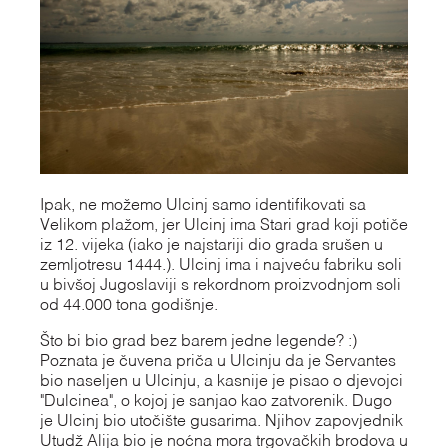
Ipak, ne možemo Ulcinj samo identifikovati sa
Velikom plažom, jer Ulcinj ima Stari grad koji potiče
iz 12. vijeka (iako je najstariji dio grada srušen u
zemljotresu 1444.). Ulcinj ima i najveću fabriku soli
u bivšoj Jugoslaviji s rekordnom proizvodnjom soli
od 44.000 tona godišnje.
Što bi bio grad bez barem jedne legende? :)
Poznata je čuvena priča u Ulcinju da je Servantes
bio naseljen u Ulcinju, a kasnije je pisao o djevojci
"Dulcinea", o kojoj je sanjao kao zatvorenik. Dugo
je Ulcinj bio utočište gusarima. Njihov zapovjednik
Utudž Alija bio je noćna mora trgovačkih brodova u