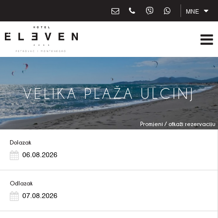
MNE
VELIKA PLAŽA ULCINJ
Promjeni / otkaži rezervaciju
Dolazak
Odlazak