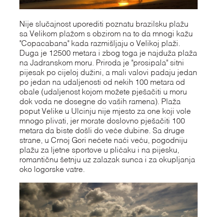
Nije slučajnost uporediti poznatu brazilsku plažu
sa Velikom plažom s obzirom na to da mnogi kažu
"Copacabana" kada razmišljaju o Velikoj plaži.
Duga je 12500 metara i zbog toga je najduža plaža
na Jadranskom moru. Priroda je "prosipala" sitni
pijesak po cijeloj dužini, a mali valovi padaju jedan
po jedan na udaljenosti od nekih 100 metara od
obale (udaljenost kojom možete pješačiti u moru
dok voda ne dosegne do vaših ramena). Plaža
poput Velike u Ulcinju nije mjesto za one koji vole
mnogo plivati, jer morate doslovno pješačiti 100
metara da biste došli do veće dubine. Sa druge
strane, u Crnoj Gori nećete naći veću, pogodniju
plažu za ljetne sportove u plićaku i na pijesku,
romantičnu šetnju uz zalazak sunca i za okupljanja
oko logorske vatre.