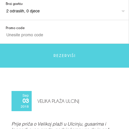
Broj gostiju
Promo code
REZERVIŠI
Sep
VELIKA PLAŽA ULCINJ
03
2018
Prije priča o Velikoj plaži u Ulcinju, gusarima i